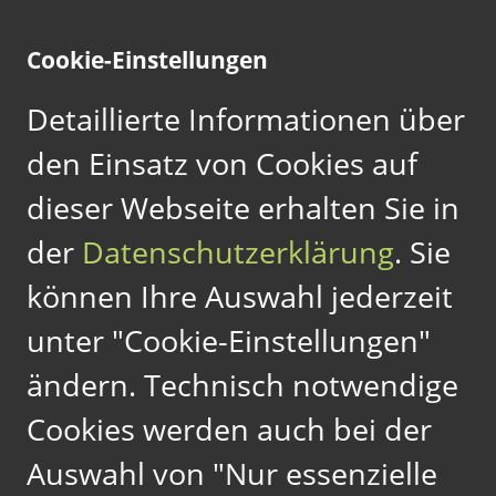
MENÜ
Cookie-Einstellungen
Detaillierte Informationen über
Vasektomie Berlin | Sterilisation des Mannes
den Einsatz von Cookies auf
Facharzt für Urologie und Andrologie Berlin | Sterilisation des
Mannes, Vasektomie
dieser Webseite erhalten Sie in
der
Datenschutzerklärung
. Sie
können Ihre Auswahl jederzeit
⟨
zurück zur Übersicht
unter "Cookie-Einstellungen"
ändern. Technisch notwendige
DIE VORBEREITUNG AUF DIE
Cookies werden auch bei der
VASEKTOMIE
Auswahl von "Nur essenzielle