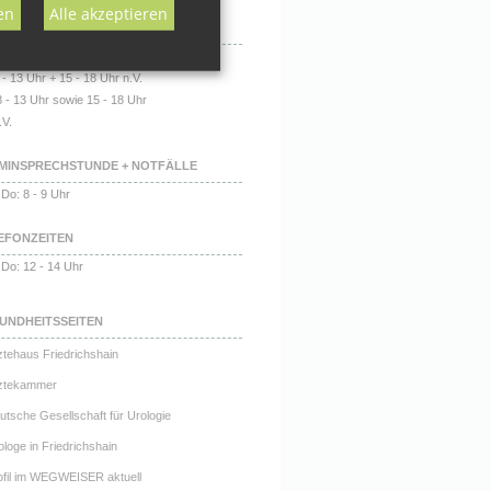
en
Alle akzeptieren
NUNGSZEITEN
 Di: 8 - 18 Uhr
 - 13 Uhr + 15 - 18 Uhr n.V.
8 - 13 Uhr sowie 15 - 18 Uhr
.V.
MINSPRECHSTUNDE + NOTFÄLLE
 Do: 8 - 9 Uhr
EFONZEITEN
 Do: 12 - 14 Uhr
UNDHEITSSEITEN
ztehaus Friedrichshain
ztekammer
utsche Gesellschaft für Urologie
ologe in Friedrichshain
ofil im WEGWEISER aktuell