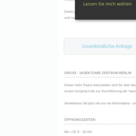
Lassen Sie mich wählen
Damit gilt das Fazit: die Vasektomie ist eine se
und routiniert durchgeführt. Doch eines bleibt d
Unverbindliche Anfrage
UROXX - VASEKTOMIE ZENTRUM BERLIN
Immer mehr Paare entscheiden sich für eine Va
ersten Gespräch bis zur Durchführung der Vasek
Vereinbaren Sie jetzt mit uns ein Informations- 
ÖFFNUNGSZEITEN
Mo + Di: 8 - 18 Uhr