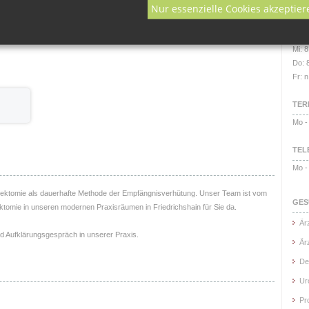
Nur essenzielle Cookies akzeptier
ÖFF
hr sichere Form der Verhütung. Ebenso wird die Vasektomie von Experten schnell
Mo +
en Männern/ Paaren belassen: eine klare und endgültige Entscheidung.
Mi: 8
Do: 
Fr: n
TER
Mo -
TEL
Mo -
sektomie als dauerhafte Methode der Empfängnisverhütung. Unser Team ist vom
GES
tomie in unseren modernen Praxisräumen in Friedrichshain für Sie da.
Är
und Aufklärungsgespräch in unserer Praxis.
Är
De
Ur
Pr